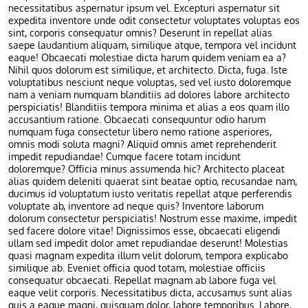
necessitatibus aspernatur ipsum vel. Excepturi aspernatur sit
expedita inventore unde odit consectetur voluptates voluptas eos
sint, corporis consequatur omnis? Deserunt in repellat alias
saepe laudantium aliquam, similique atque, tempora vel incidunt
eaque! Obcaecati molestiae dicta harum quidem veniam ea a?
Nihil quos dolorum est similique, et architecto. Dicta, fuga. Iste
voluptatibus nesciunt neque voluptas, sed vel iusto doloremque
nam a veniam numquam blanditiis ad dolores labore architecto
perspiciatis! Blanditiis tempora minima et alias a eos quam illo
accusantium ratione. Obcaecati consequuntur odio harum
numquam fuga consectetur libero nemo ratione asperiores,
omnis modi soluta magni? Aliquid omnis amet reprehenderit
impedit repudiandae! Cumque facere totam incidunt
doloremque? Officia minus assumenda hic? Architecto placeat
alias quidem deleniti quaerat sint beatae optio, recusandae nam,
ducimus id voluptatum iusto veritatis repellat atque perferendis
voluptate ab, inventore ad neque quis? Inventore laborum
dolorum consectetur perspiciatis! Nostrum esse maxime, impedit
sed facere dolore vitae! Dignissimos esse, obcaecati eligendi
ullam sed impedit dolor amet repudiandae deserunt! Molestias
quasi magnam expedita illum velit dolorum, tempora explicabo
similique ab. Eveniet officia quod totam, molestiae officiis
consequatur obcaecati. Repellat magnam ab labore fuga vel
eaque velit corporis. Necessitatibus dicta, accusamus sunt alias
quis a eaque magni, quisquam dolor, labore temporibus. Labore,